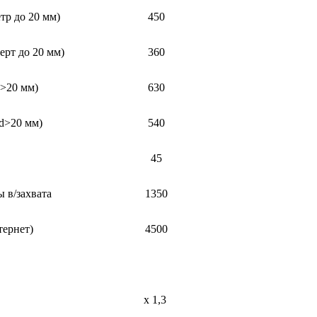
тр до 20 мм)
450
ерт до 20 мм)
360
d>20 мм)
630
d>20 мм)
540
45
 в/захвата
1350
тернет)
4500
х 1,3