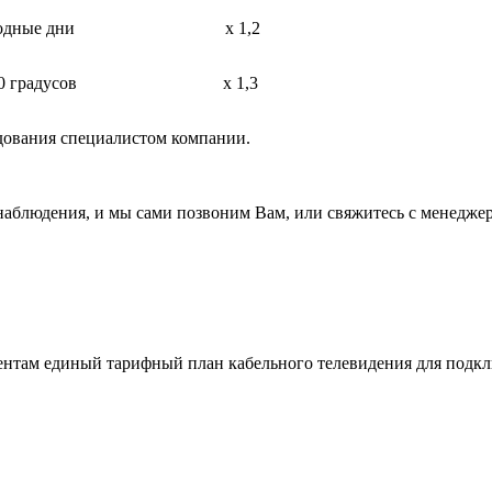
одные дни
х 1,2
0 градусов
х 1,3
ледования специалистом компании.
аблюдения, и мы сами позвоним Вам, или свяжитесь с менеджером
ентам единый тарифный план кабельного телевидения для подкл