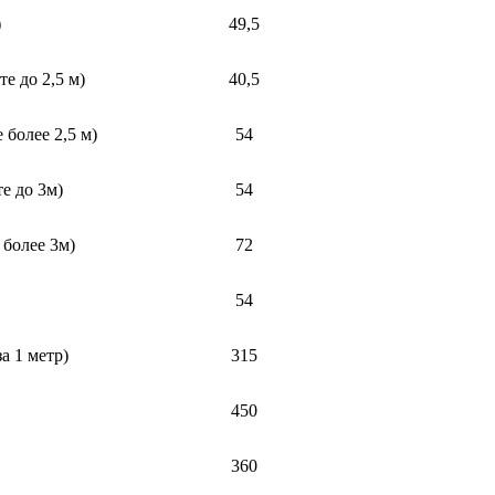
)
49,5
е до 2,5 м)
40,5
 более 2,5 м)
54
е до 3м)
54
 более 3м)
72
54
а 1 метр)
315
450
360