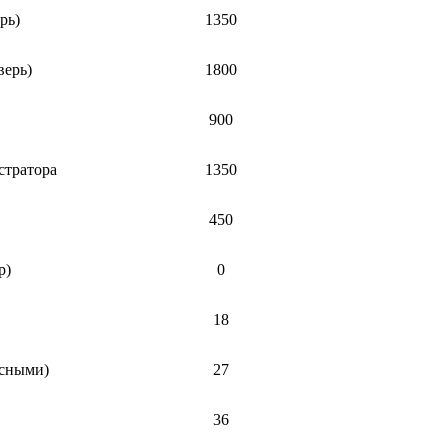
рь)
1350
верь)
1800
900
стратора
1350
450
р)
0
18
есными)
27
36